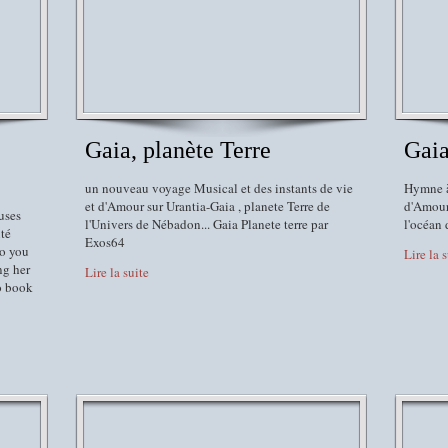
Gaia, planète Terre
Gai
un nouveau voyage Musical et des instants de vie
Hymne à 
et d'Amour sur Urantia-Gaia , planete Terre de
d'Amour 
uses
l'Univers de Nébadon... Gaia Planete terre par
l'océan 
ité
Exos64
ho you
Lire la 
ng her
Lire la suite
o book