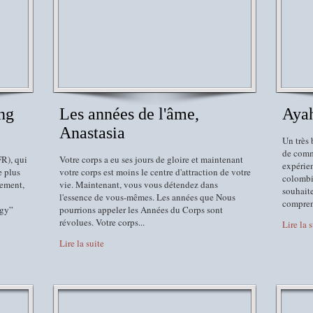
ng
Les années de l'âme,
Aya
Anastasia
Un très 
de comm
R), qui
Votre corps a eu ses jours de gloire et maintenant
expérie
e plus
votre corps est moins le centre d'attraction de votre
colombie
lement,
vie. Maintenant, vous vous détendez dans
souhaite
l'essence de vous-mêmes. Les années que Nous
comprend
ogy”
pourrions appeler les Années du Corps sont
révolues. Votre corps...
Lire la 
Lire la suite