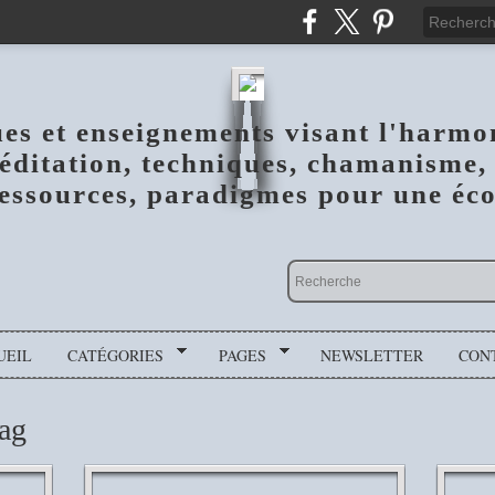
ues et enseignements visant l'harmo
méditation, techniques, chamanisme, 
essources, paradigmes pour une écol
UEIL
CATÉGORIES
PAGES
NEWSLETTER
CON
tag