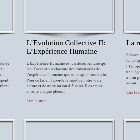
L’Evolution Collective II:
La r
L’Expérience Humaine
Silence 
Le peupl
ble de
L’Expérience Humaine est un documentaire qui
l’Europe
ent
met l’accent sur chacune des dimensions de
une leç
a.
l’expérience humaine que nous appelons la vie.
a-t-on p
xigent
Pour ce faire, il aborde le sujet de notre vraie
a-t-on...
ifient
nature et de notre raison d’être ici. Il examine
ensuite chaque pièce...
Lire la 
Lire la suite