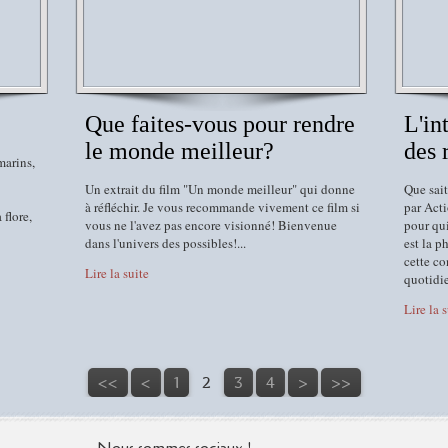
Que faites-vous pour rendre
L'in
le monde meilleur?
des 
marins,
Un extrait du film "Un monde meilleur" qui donne
Que sait
à réfléchir. Je vous recommande vivement ce film si
par Acti
 flore,
vous ne l'avez pas encore visionné! Bienvenue
pour qui
dans l'univers des possibles!...
est la p
cette c
Lire la suite
quotidie
Lire la 
<<
<
1
2
3
4
>
>>