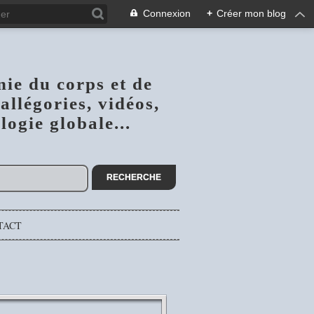
Connexion
+
Créer mon blog
nie du corps et de
allégories, vidéos,
ogie globale...
TACT