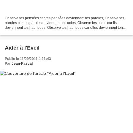
Observe tes pensées car tes pensées deviennent tes paroles, Observe tes
paroles car tes paroles deviennent tes actes, Observe tes actes car ils
deviennent tes habitudes, Observe tes habitudes car elles deviennent ton
caractère, Observe ton caractère car...
Aider à l'Eveil
Publié le 11/09/2011 à 21:43
Par
Jean-Pascal