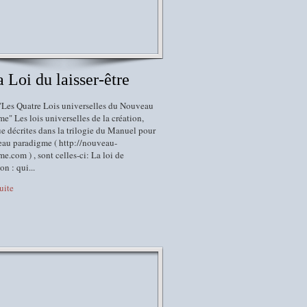
a Loi du laisser-être
 "Les Quatre Lois universelles du Nouveau
e" Les lois universelles de la création,
ue décrites dans la trilogie du Manuel pour
eau paradigme ( http://nouveau-
e.com ) , sont celles-ci: La loi de
ion : qui...
suite