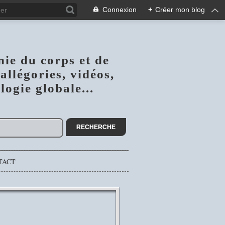
Connexion
+
Créer mon blog
nie du corps et de
allégories, vidéos,
ogie globale...
TACT