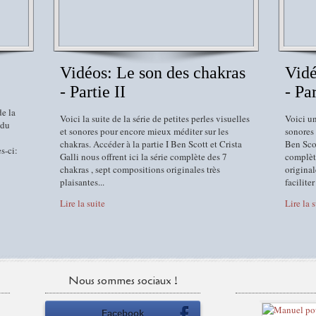
Vidéos: Le son des chakras
Vidé
- Partie II
- Par
e la
Voici la suite de la série de petites perles visuelles
Voici un
 du
et sonores pour encore mieux méditer sur les
sonores 
chakras. Accéder à la partie I Ben Scott et Crista
Ben Scot
s-ci:
Galli nous offrent ici la série complète des 7
complèt
chakras , sept compositions originales très
original
plaisantes...
faciliter 
Lire la suite
Lire la 
Nous sommes sociaux !
Facebook