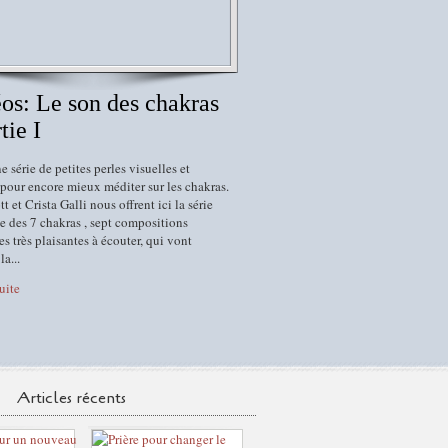
os: Le son des chakras
tie I
e série de petites perles visuelles et
pour encore mieux méditer sur les chakras.
t et Crista Galli nous offrent ici la série
e des 7 chakras , sept compositions
es très plaisantes à écouter, qui vont
la...
suite
Articles récents