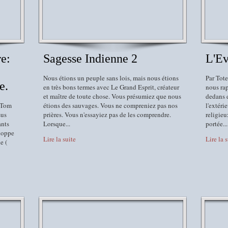
e:
Sagesse Indienne 2
L'Ev
Nous étions un peuple sans lois, mais nous étions
Par Tot
e.
en très bons termes avec Le Grand Esprit, créateur
nous rap
et maître de toute chose. Vous présumiez que nous
dedans d
s Tom
étions des sauvages. Vous ne compreniez pas nos
l'extéri
sus
prières. Vous n'essayiez pas de les comprendre.
religieu
ants
Lorsque...
portée...
loppe
Lire la suite
Lire la 
e (