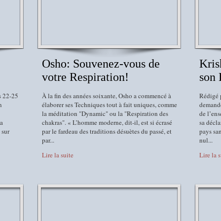
Osho: Souvenez-vous de
Kris
votre Respiration!
son
s 22-25
À la fin des années soixante, Osho a commencé à
Rédigé 
n
élaborer ses Techniques tout à fait uniques, comme
demande
la méditation "Dynamic" ou la "Respiration des
de l’en
ma
chakras". « L’homme moderne, dit-il, est si écrasé
sa décla
 sur
par le fardeau des traditions désuètes du passé, et
pays san
par...
nul...
Lire la suite
Lire la 