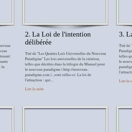
2. La Loi de l'intention
3. L
délibérée
Nouveau
Tiré de
uveau
Paradigm
Tiré de "Les Quatres Lois Universelles du Nouveau
ntenant
telles q
Paradigme" Les lois universelles de la création,
ssante
le nouv
telles que décrites dans la trilogie du Manuel pour
t lu
paradigm
le nouveau paradigme ( http://nouveau-
l'attract
paradigme.com ) , sont celles-ci: La loi de
l'attraction : qui...
Lire la 
Lire la suite