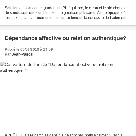
Solution anti cancer en gardant un PH équilibré, le citron et le bicarbonate
de soude sont une combinaison de guérison puissante. À une époque où
les taux de cancer augmentent très rapidement, la nécessité de traitements
alternatifs devient encore plus...
Dépendance affective ou relation authentique?
Publié le 05/08/2019 à 19:59
Par
Jean-Pascal
ARRÊTE ! Laisse partir les gens qui ne sont pas prêts à t'aimer ! C'est la