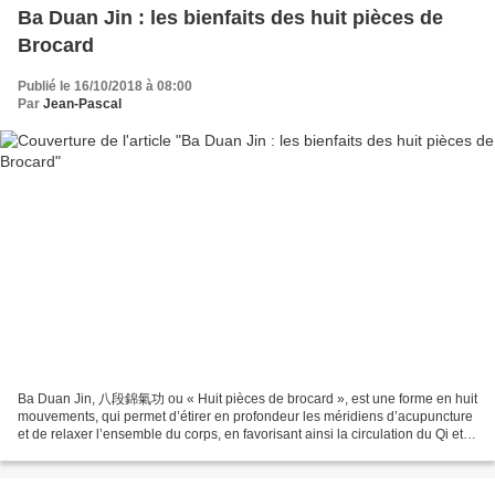
Ba Duan Jin : les bienfaits des huit pièces de
Brocard
Publié le 16/10/2018 à 08:00
Par
Jean-Pascal
Ba Duan Jin, 八段錦氣功 ou « Huit pièces de brocard », est une forme en huit
mouvements, qui permet d’étirer en profondeur les méridiens d’acupuncture
et de relaxer l’ensemble du corps, en favorisant ainsi la circulation du Qi et
du sang. Il étire les tendons,...