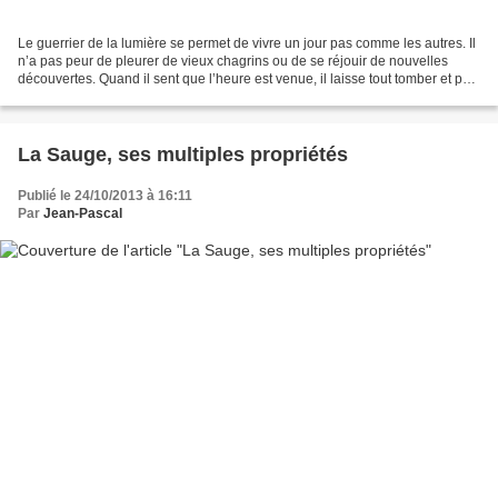
Le guerrier de la lumière se permet de vivre un jour pas comme les autres. Il
n’a pas peur de pleurer de vieux chagrins ou de se réjouir de nouvelles
découvertes. Quand il sent que l’heure est venue, il laisse tout tomber et part
vers l’aventure dont...
La Sauge, ses multiples propriétés
Publié le 24/10/2013 à 16:11
Par
Jean-Pascal