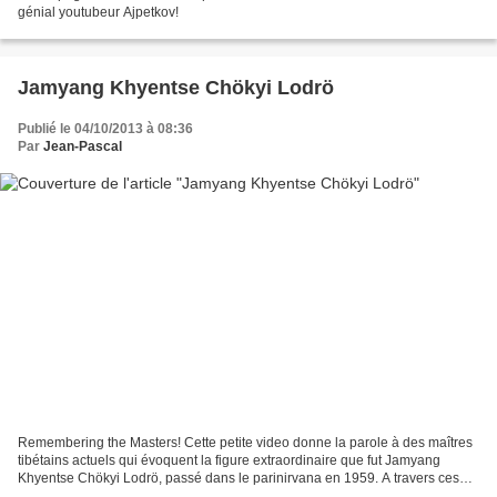
génial youtubeur Ajpetkov!
Jamyang Khyentse Chökyi Lodrö
Publié le 04/10/2013 à 08:36
Par
Jean-Pascal
Remembering the Masters! Cette petite video donne la parole à des maîtres
tibétains actuels qui évoquent la figure extraordinaire que fut Jamyang
Khyentse Chökyi Lodrö, passé dans le parinirvana en 1959. A travers ces
témoignages poignants, plein d'émotion,...