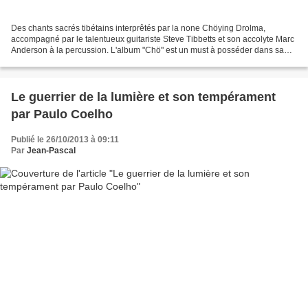
Des chants sacrés tibétains interprêtés par la none Chöying Drolma,
accompagné par le talentueux guitariste Steve Tibbetts et son accolyte Marc
Anderson à la percussion. L'album "Chö" est un must à posséder dans sa
discographie, rayon Spiritualité. Pour...
Le guerrier de la lumière et son tempérament
par Paulo Coelho
Publié le 26/10/2013 à 09:11
Par
Jean-Pascal