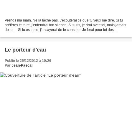
Prends ma main. Ne la lâche pas. J'écouterai ce que tu veux me dire. Si tu
préfères te taire, j'entendrai ton silence. Si tu ris, je rirai avec toi, mais jamais
de toi… Si tu es triste, j'essayerai de te consoler. Je ferai pour toi des
bouquets de soleil....
Le porteur d'eau
Publié le 25/12/2012 à 10:26
Par
Jean-Pascal