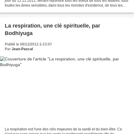
jour du 12.12.2012, venant rejoindre tous les voeux de tous les Maîtres, tous
toutes les âmes sensibles, dans tous les mondes d'existence, de tous les
temps, passé présent et futur......
La respiration, une clé spirituelle, par
Bodhiyuga
Publié le 08/12/2012 à 23:07
Par
Jean-Pascal
La respiration est l'une des clés majeures de la santé et du bien-être. Ce
n'est pas sans raison que les yogis la pratiquent assidûment afin de