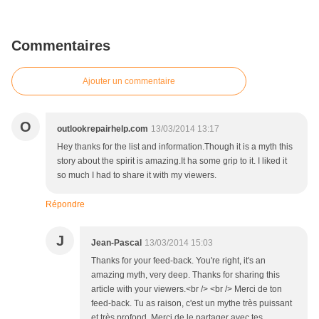
Commentaires
Ajouter un commentaire
O
outlookrepairhelp.com
13/03/2014 13:17
Hey thanks for the list and information.Though it is a myth this
story about the spirit is amazing.It ha some grip to it. I liked it
so much I had to share it with my viewers.
Répondre
J
Jean-Pascal
13/03/2014 15:03
Thanks for your feed-back. You're right, it's an
amazing myth, very deep. Thanks for sharing this
article with your viewers.<br /> <br /> Merci de ton
feed-back. Tu as raison, c'est un mythe très puissant
et très profond. Merci de le partager avec tes