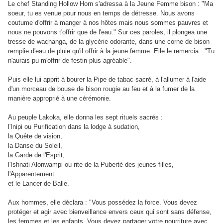
Le chef Standing Hollow Horn s'adressa à la Jeune Femme bison : "Ma
soeur, tu es venue pour nous en temps de détresse. Nous avons
coutume d'offrir à manger à nos hôtes mais nous sommes pauvres et
nous ne pouvons t'offrir que de l'eau." Sur ces paroles, il plongea une
tresse de wachanga, de la glycérie odorante, dans une corne de bison
remplie d'eau de pluie qu'il offrir à la jeune femme. Elle le remercia : "Tu
n'aurais pu m'offrir de festin plus agréable".
Puis elle lui apprit à bourer la Pipe de tabac sacré, à l'allumer à l'aide
d'un morceau de bouse de bison rougie au feu et à la fumer de la
manière approprié à une cérémonie.
Au peuple Lakoka, elle donna les sept rituels sacrés :
l'Inipi ou Purification dans la lodge à sudation,
la Quête de vision,
la Danse du Soleil,
la Garde de l'Esprit,
l'Ishnati Alonwampi ou rite de la Puberté des jeunes filles,
l'Apparentement
et le Lancer de Balle.
Aux hommes, elle déclara : "Vous possédez la force. Vous devez
protéger et agir avec bienveillance envers ceux qui sont sans défense,
les femmes et les enfants. Vous devez partager votre nourriture avec