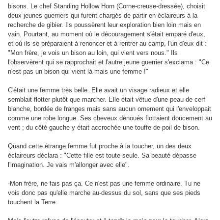
bisons. Le chef Standing Hollow Horn (Corne-creuse-dressée), choisit
deux jeunes guerriers qui furent chargés de partir en éclaireurs à la
recherche de gibier. Ils poussèrent leur exploration bien loin mais en
vain. Pourtant, au moment où le découragement s'était emparé d'eux,
et où ils se préparaient à renoncer et à rentrer au camp, l'un d'eux dit :
"Mon frère, je vois un bison au loin, qui vient vers nous." Ils
l'observèrent qui se rapprochait et l'autre jeune guerrier s'exclama : "Ce
n'est pas un bison qui vient là mais une femme !"
C'était une femme très belle. Elle avait un visage radieux et elle
semblait flotter plutôt que marcher. Elle était vêtue d'une peau de cerf
blanche, bordée de franges mais sans aucun ornement qui l'enveloppait
comme une robe longue. Ses cheveux dénoués flottaient doucement au
vent ; du côté gauche y était accrochée une touffe de poil de bison.
Quand cette étrange femme fut proche à la toucher, un des deux
éclaireurs déclara : "Cette fille est toute seule. Sa beauté dépasse
l'imagination. Je vais m'allonger avec elle".
-Mon frère, ne fais pas ça. Ce n'est pas une femme ordinaire. Tu ne
vois donc pas qu'elle marche au-dessus du sol, sans que ses pieds
touchent la Terre.