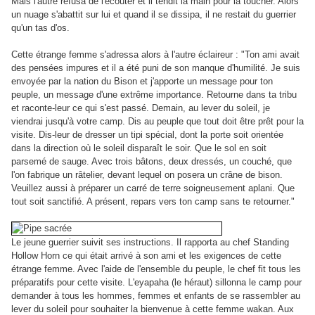
Mais l'autre refusa de l'écouter et il tendit la main pour la toucher. Alors
un nuage s'abattit sur lui et quand il se dissipa, il ne restait du guerrier
qu'un tas d'os.
Cette étrange femme s'adressa alors à l'autre éclaireur : "Ton ami avait
des pensées impures et il a été puni de son manque d'humilité. Je suis
envoyée par la nation du Bison et j'apporte un message pour ton
peuple, un message d'une extrême importance. Retourne dans ta tribu
et raconte-leur ce qui s'est passé. Demain, au lever du soleil, je
viendrai jusqu'à votre camp. Dis au peuple que tout doit être prêt pour la
visite. Dis-leur de dresser un tipi spécial, dont la porte soit orientée
dans la direction où le soleil disparaît le soir. Que le sol en soit
parsemé de sauge. Avec trois bâtons, deux dressés, un couché, que
l'on fabrique un râtelier, devant lequel on posera un crâne de bison.
Veuillez aussi à préparer un carré de terre soigneusement aplani. Que
tout soit sanctifié. A présent, repars vers ton camp sans te retourner."
Le jeune guerrier suivit ses instructions. Il rapporta au chef Standing
Hollow Horn ce qui était arrivé à son ami et les exigences de cette
étrange femme. Avec l'aide de l'ensemble du peuple, le chef fit tous les
préparatifs pour cette visite. L'eyapaha (le héraut) sillonna le camp pour
demander à tous les hommes, femmes et enfants de se rassembler au
lever du soleil pour souhaiter la bienvenue à cette femme wakan. Aux