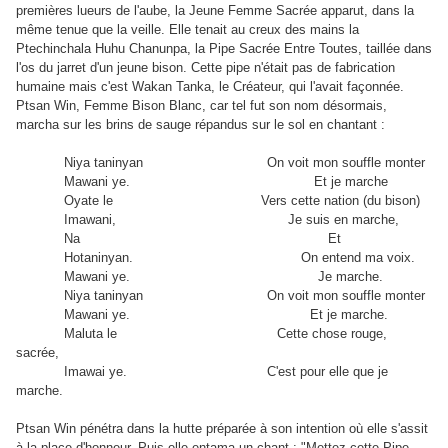
premières lueurs de l'aube, la Jeune Femme Sacrée apparut, dans la
même tenue que la veille. Elle tenait au creux des mains la
Ptechinchala Huhu Chanunpa, la Pipe Sacrée Entre Toutes, taillée dans
l'os du jarret d'un jeune bison. Cette pipe n'était pas de fabrication
humaine mais c'est Wakan Tanka, le Créateur, qui l'avait façonnée.
Ptsan Win, Femme Bison Blanc, car tel fut son nom désormais,
marcha sur les brins de sauge répandus sur le sol en chantant :
Niya taninyan On voit mon souffle monter
Mawani ye. Et je marche
Oyate le Vers cette nation (du bison)
Imawani, Je suis en marche,
Na Et
Hotaninyan. On entend ma voix.
Mawani ye. Je marche.
Niya taninyan On voit mon souffle monter
Mawani ye. Et je marche.
Maluta le Cette chose rouge,
sacrée,
Imawai ye. C'est pour elle que je
marche.
Ptsan Win pénétra dans la hutte préparée à son intention où elle s'assit
à la place d'honneur. Puis elle entama un chant : "Mettez cette Pipe