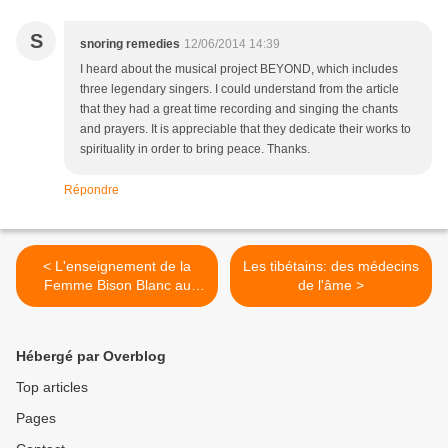
S
snoring remedies
12/06/2014 14:39
I heard about the musical project BEYOND, which includes
three legendary singers. I could understand from the article
that they had a great time recording and singing the chants
and prayers. It is appreciable that they dedicate their works to
spirituality in order to bring peace. Thanks.
Répondre
< L'enseignement de la
Les tibétains: des médecins
Femme Bison Blanc au
de l'âme >
peuple Lakota
Hébergé par Overblog
Top articles
Pages