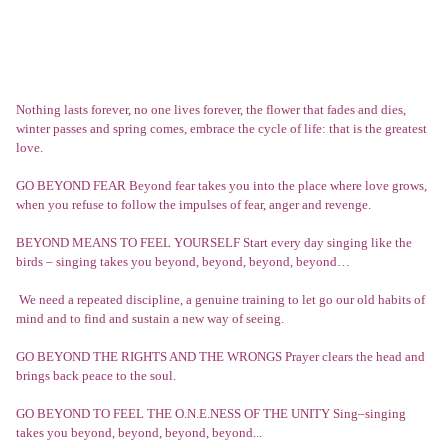
Nothing lasts forever, no one lives forever, the flower that fades and dies,
winter passes and spring comes, embrace the cycle of life: that is the greatest
love.
GO BEYOND FEAR Beyond fear takes you into the place where love grows,
when you refuse to follow the impulses of fear, anger and revenge.
BEYOND MEANS TO FEEL YOURSELF Start every day singing like the
birds – singing takes you beyond, beyond, beyond, beyond…
We need a repeated discipline, a genuine training to let go our old habits of
mind and to find and sustain a new way of seeing.
GO BEYOND THE RIGHTS AND THE WRONGS Prayer clears the head and
brings back peace to the soul.
GO BEYOND TO FEEL THE O.N.E.NESS OF THE UNITY Sing–singing
takes you beyond, beyond, beyond, beyond...