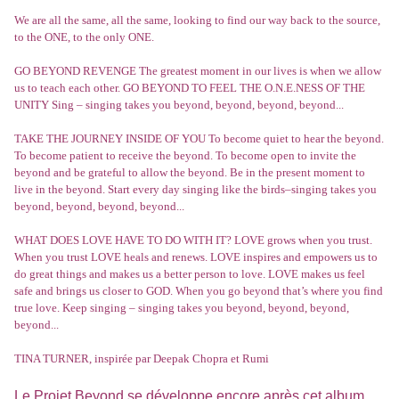
We are all the same, all the same, looking to find our way back to the source,
to the ONE, to the only ONE.
GO BEYOND REVENGE The greatest moment in our lives is when we allow
us to teach each other. GO BEYOND TO FEEL THE O.N.E.NESS OF THE
UNITY Sing – singing takes you beyond, beyond, beyond, beyond...
TAKE THE JOURNEY INSIDE OF YOU To become quiet to hear the beyond.
To become patient to receive the beyond. To become open to invite the
beyond and be grateful to allow the beyond. Be in the present moment to
live in the beyond. Start every day singing like the birds–singing takes you
beyond, beyond, beyond, beyond...
WHAT DOES LOVE HAVE TO DO WITH IT? LOVE grows when you trust.
When you trust LOVE heals and renews. LOVE inspires and empowers us to
do great things and makes us a better person to love. LOVE makes us feel
safe and brings us closer to GOD. When you go beyond that’s where you find
true love. Keep singing – singing takes you beyond, beyond, beyond,
beyond...
TINA TURNER, inspirée par Deepak Chopra et Rumi
Le Projet Beyond se développe encore après cet album.