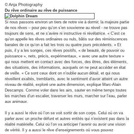
© Anja Photography
Du rêve ordinaire au rêve de puissance
Si nous passons environ un tiers de notre vie à dormir, la majeure partie
de nos rêves – pour peu qu’on s’en souvienne au réveil - ne trouve pas
toujours de sens, et ne s’avère ni instructive ni révélatrice. « C’est ce
qu’on appelle les rêves ordinaires ou nuls, bâtis sur des réminiscences
banales de ce qu’on a fait les trois ou quatre jours précédents. » Et
puis, il y a les songes, ces rêves positifs, « de beauté, de pouvoir ou
puissance », nets, précis, expérimentaux, « avec une autre texture »
qui nous mettent en contact avec des forces, des êtres, des éléments,
des situations, des informations, auxquels on ne peut accéder en état
de veille. « Ce sont ceux dont on n’oublie aucun détail, et qui nous
réveillent exaltés, tremblants, avec le sentiment d’avoir atteint un autre
niveau de réalité, exploré une autre dimension, explique Marc-Alain
Descamps. Comme voler dans les airs, sauter en même temps toutes
les marches d’un escalier, traverser les murs, marcher sur l’eau, parler
aux animaux.
Il y a aussi le rêve où l’on se voit sortir de son corps. Celui où on va
parler avec un proche défunt et autres entités qui n’existent pas dans la
réalité matérielle. Celui où l’on va anticiper l’avenir ou avoir une vision
de vérité. Il y a aussi le rêve d’enseignements où vous pouvez