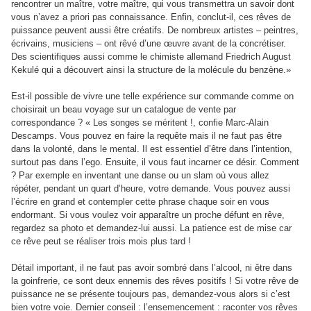
rencontrer un maître, votre maître, qui vous transmettra un savoir dont
vous n’avez a priori pas connaissance. Enfin, conclut-il, ces rêves de
puissance peuvent aussi être créatifs. De nombreux artistes – peintres,
écrivains, musiciens – ont rêvé d’une œuvre avant de la concrétiser.
Des scientifiques aussi comme le chimiste allemand Friedrich August
Kekulé qui a découvert ainsi la structure de la molécule du benzène.»
Est-il possible de vivre une telle expérience sur commande comme on
choisirait un beau voyage sur un catalogue de vente par
correspondance ? « Les songes se méritent !, confie Marc-Alain
Descamps. Vous pouvez en faire la requête mais il ne faut pas être
dans la volonté, dans le mental. Il est essentiel d’être dans l’intention,
surtout pas dans l’ego. Ensuite, il vous faut incarner ce désir. Comment
? Par exemple en inventant une danse ou un slam où vous allez
répéter, pendant un quart d’heure, votre demande. Vous pouvez aussi
l’écrire en grand et contempler cette phrase chaque soir en vous
endormant. Si vous voulez voir apparaître un proche défunt en rêve,
regardez sa photo et demandez-lui aussi. La patience est de mise car
ce rêve peut se réaliser trois mois plus tard !
Détail important, il ne faut pas avoir sombré dans l’alcool, ni être dans
la goinfrerie, ce sont deux ennemis des rêves positifs ! Si votre rêve de
puissance ne se présente toujours pas, demandez-vous alors si c’est
bien votre voie. Dernier conseil : l’ensemencement : raconter vos rêves