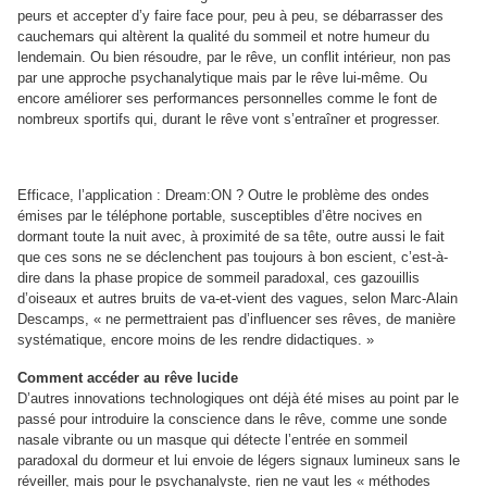
peurs et accepter d’y faire face pour, peu à peu, se débarrasser des
cauchemars qui altèrent la qualité du sommeil et notre humeur du
lendemain. Ou bien résoudre, par le rêve, un conflit intérieur, non pas
par une approche psychanalytique mais par le rêve lui-même. Ou
encore améliorer ses performances personnelles comme le font de
nombreux sportifs qui, durant le rêve vont s’entraîner et progresser.
Efficace, l’application : Dream:ON ? Outre le problème des ondes
émises par le téléphone portable, susceptibles d’être nocives en
dormant toute la nuit avec, à proximité de sa tête, outre aussi le fait
que ces sons ne se déclenchent pas toujours à bon escient, c’est-à-
dire dans la phase propice de sommeil paradoxal, ces gazouillis
d’oiseaux et autres bruits de va-et-vient des vagues, selon Marc-Alain
Descamps, « ne permettraient pas d’influencer ses rêves, de manière
systématique, encore moins de les rendre didactiques. »
Comment accéder au rêve lucide
D’autres innovations technologiques ont déjà été mises au point par le
passé pour introduire la conscience dans le rêve, comme une sonde
nasale vibrante ou un masque qui détecte l’entrée en sommeil
paradoxal du dormeur et lui envoie de légers signaux lumineux sans le
réveiller, mais pour le psychanalyste, rien ne vaut les « méthodes