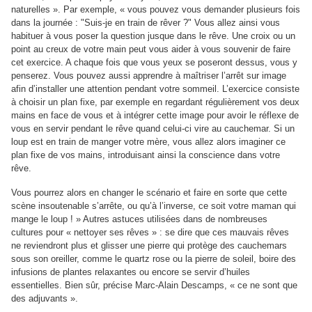
naturelles ». Par exemple, « vous pouvez vous demander plusieurs fois
dans la journée : "Suis-je en train de rêver ?" Vous allez ainsi vous
habituer à vous poser la question jusque dans le rêve. Une croix ou un
point au creux de votre main peut vous aider à vous souvenir de faire
cet exercice. A chaque fois que vous yeux se poseront dessus, vous y
penserez. Vous pouvez aussi apprendre à maîtriser l’arrêt sur image
afin d’installer une attention pendant votre sommeil. L’exercice consiste
à choisir un plan fixe, par exemple en regardant régulièrement vos deux
mains en face de vous et à intégrer cette image pour avoir le réflexe de
vous en servir pendant le rêve quand celui-ci vire au cauchemar. Si un
loup est en train de manger votre mère, vous allez alors imaginer ce
plan fixe de vos mains, introduisant ainsi la conscience dans votre
rêve.
Vous pourrez alors en changer le scénario et faire en sorte que cette
scène insoutenable s’arrête, ou qu’à l’inverse, ce soit votre maman qui
mange le loup ! » Autres astuces utilisées dans de nombreuses
cultures pour « nettoyer ses rêves » : se dire que ces mauvais rêves
ne reviendront plus et glisser une pierre qui protège des cauchemars
sous son oreiller, comme le quartz rose ou la pierre de soleil, boire des
infusions de plantes relaxantes ou encore se servir d’huiles
essentielles. Bien sûr, précise Marc-Alain Descamps, « ce ne sont que
des adjuvants ».