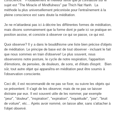
conscience. Probablement le meilleur texte que je connaisse sur le
sujet est "The Miracle of Mindfulness" par Thich Nat Hanh
.
La
méthode la plus universellement préconisée pour l'entraînement à la
pleine conscience est sans doute la méditation.
Je ne m'attarderai pas ici à décrire les différentes formes de méditation,
mais disons sommairement que la forme dont je parle ici se pratique en
position assise, et consiste à observer ce qui se passe, ce qui est.
Quoi observer? Il y a dans le bouddhisme une liste bien précise d'objets
de méditation. Le principe de base est de tout observer - incluant le fait
que nous sommes en train d'observer! Le plus souvent, nous
observerons notre posture, le cycle de notre respiration, l'apparition
d'émotions, de pensées, de douleurs, de sons, et d'états d'esprit. Bien
sûr, tout autre objet qui apparaîtra en méditation peut être soumis à
l'observation consciente.
Ceci dit, il est recommandé de ne pas se fixer, ou suivre les objets qui
se présentent. Il s'agit de les observer, mais de ne pas se laisser
distraire par eux. Il est souvent utile de les nommer, par exemple
"peur", "douleur", "inspiration", "expiration", "inquiétude", "joie", "bruit
de voiture", etc... Après avoir nommé, on laisse aller, sans s'attacher à
l'objet observé.