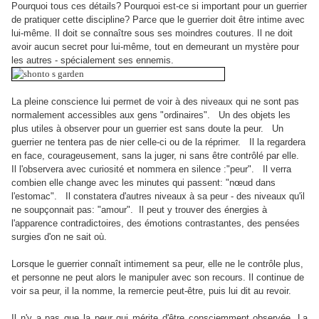
Pourquoi tous ces détails? Pourquoi est-ce si important pour un guerrier
de pratiquer cette discipline? Parce que le guerrier doit être intime avec
lui-même. Il doit se connaître sous ses moindres coutures. Il ne doit
avoir aucun secret pour lui-même, tout en demeurant un mystère pour
les autres - spécialement ses ennemis.
La pleine conscience lui permet de voir à des niveaux qui ne sont pas
normalement accessibles aux gens "ordinaires". Un des objets les
plus utiles à observer pour un guerrier est sans doute la peur. Un
guerrier ne tentera pas de nier celle-ci ou de la réprimer. Il la regardera
en face, courageusement, sans la juger, ni sans être contrôlé par elle.
Il l'observera avec curiosité et nommera en silence :"peur". Il verra
combien elle change avec les minutes qui passent: "nœud dans
l'estomac". Il constatera d'autres niveaux à sa peur - des niveaux qu'il
ne soupçonnait pas: "amour". Il peut y trouver des énergies à
l'apparence contradictoires, des émotions contrastantes, des pensées
surgies d'on ne sait où.
Lorsque le guerrier connaît intimement sa peur, elle ne le contrôle plus,
et personne ne peut alors le manipuler avec son recours. Il continue de
voir sa peur, il la nomme, la remercie peut-être, puis lui dit au revoir.
Il n'y a pas que la peur qui mérite d'être consciemment observée. La