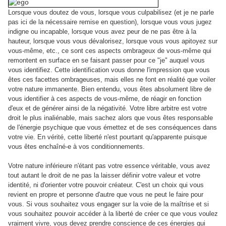
Lorsque vous doutez de vous, lorsque vous culpabilisez (et je ne parle
pas ici de la nécessaire remise en question), lorsque vous vous jugez
indigne ou incapable, lorsque vous avez peur de ne pas être à la
hauteur, lorsque vous vous dévalorisez, lorsque vous vous apitoyez sur
vous-même, etc., ce sont ces aspects ombrageux de vous-même qui
remontent en surface en se faisant passer pour ce "je" auquel vous
vous identifiez. Cette identification vous donne l'impression que vous
êtes ces facettes ombrageuses, mais elles ne font en réalité que voiler
votre nature immanente. Bien entendu, vous êtes absolument libre de
vous identifier à ces aspects de vous-même, de réagir en fonction
d'eux et de générer ainsi de la négativité. Votre libre arbitre est votre
droit le plus inaliénable, mais sachez alors que vous êtes responsable
de l'énergie psychique que vous émettez et de ses conséquences dans
votre vie. En vérité, cette liberté n'est pourtant qu'apparente puisque
vous êtes enchaîné-e à vos conditionnements.
Votre nature inférieure n'étant pas votre essence véritable, vous avez
tout autant le droit de ne pas la laisser définir votre valeur et votre
identité, ni d'orienter votre pouvoir créateur. C'est un choix qui vous
revient en propre et personne d'autre que vous ne peut le faire pour
vous. Si vous souhaitez vous engager sur la voie de la maîtrise et si
vous souhaitez pouvoir accéder à la liberté de créer ce que vous voulez
vraiment vivre, vous devez prendre conscience de ces énergies qui