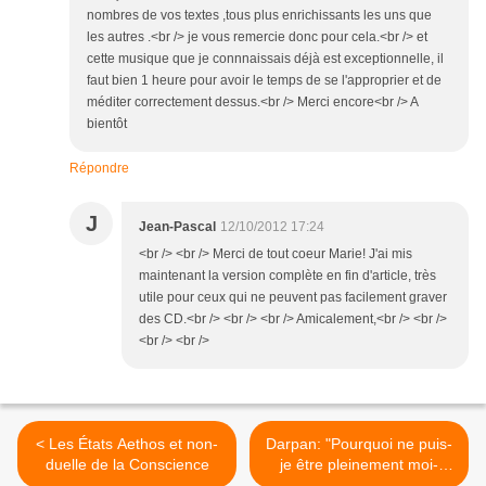
nombres de vos textes ,tous plus enrichissants les uns que
les autres .<br /> je vous remercie donc pour cela.<br /> et
cette musique que je connnaissais déjà est exceptionnelle, il
faut bien 1 heure pour avoir le temps de se l'approprier et de
méditer correctement dessus.<br /> Merci encore<br /> A
bientôt
Répondre
J
Jean-Pascal
12/10/2012 17:24
<br /> <br /> Merci de tout coeur Marie! J'ai mis
maintenant la version complète en fin d'article, très
utile pour ceux qui ne peuvent pas facilement graver
des CD.<br /> <br /> <br /> Amicalement,<br /> <br />
<br /> <br />
< Les États Aethos et non-
Darpan: "Pourquoi ne puis-
duelle de la Conscience
je être pleinement moi-
même?" >