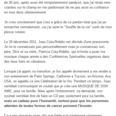
de 30 ans, après avoir été temporairement paralysé, que j'ai rendu mes
craintes sur le champ en me pardonnant de ne pas avoir eu confiance
en mes dons ultérieurement.
Je crois sincèrement que c'est a grâce de ce pardon total que j'ai pu
remarcher normalement, car j'ai senti le "Souffle de la vie" sortir de mon
plexus solaire.
Le 29 décembre 2011, Joao Cota-Roblès est décède d'une pneumonie.
Je ne le connaissais pas personnellement mais je connaissais son
père, Dick et sa mère, Patricia Cota-Roblès, qui m'invite a jouer ma
musique chaque année a des Conférences Spirituelles organises dans
des lieux forts en vibrations.
Lorsque j'ai appris sa transition, je fus appelé divinement a me rendre a
son enterrement de Palm Springs, Californie a Tucson, en Arizona. Aux
USA, on appelle ca une Célébration de la Vie. Pendant ce temps, Joao
semblait communiquer et voulait que je crée une MUSIQUE DE SON
AME, pour sa famille. Mais après l'enterrement, sa demande, son
souhait semblait être de faire un CD pas seulement pour sa famille,
mais un cadeau pour l'humanité, surtout pour que les personnes
atteintes de toutes formes de cancer puissent l'écouter.
Ca a pris plusieurs mois afin que l'idée soit totalement clairement