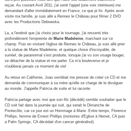
reçue. Au courant Avril 2011, j'ai senti l'appel (une voix intérieure) me
demandant d'aller immédiatement en France, ce que je fis. Après avoir
visite ma famille, je suis allé a Rennes le Château pour filmer 2 DVD
avec les Productions Debowska.
La, a l'endroit que j'ai choisi pour le tournage, j'ai ressenti très
profondément l'empreinte de
Marie Madeleine
, marchant sur ce
champ. Puis en visitant l'église de Rennes le Château, je suis allé prier
a la statue de Marie Madeleine, et quelque chose d'incroyable, de
surréel, de paranormal s'est produite, lorsque j'ai vu son visage bouger,
se détacher de la statue et me parler. Ca m'a bouleverse et je
n'oublierai jamais ce moment de vie!
Au retour en Californie, Joao semblait me presser de créer ce CD et me
demanda de communiquer à sa mère qu'elle se charge de le divulguer
au monde. J'appelle Patricia de suite et lui raconte.
Patricia partage avec moi que son fils (décédé) semble souhaiter que le
CD soit fait dans la journée qui suit, qui serait le Dimanche de
Pentecôte, car ce jour est un Hommage à Marie .Entre temps, Florence
Phillips, femme de Ernest Phillips (ministres d'Eglise à Hemet, CA puis
a Palm Springs, CA décédait d'un cancer généralisé).