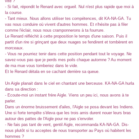
vite ?
- Si fait, répondit le Renard avec orgueil. Nul n'est plus rapide que moi à
la course.
- Tant mieux. Nous allons utiliser tes compétences, dit KA-NA-GA. Tu
vas nous conduire où vivent d'autres hommes. Et n'hésite pas à filer
comme l'éclair, nous nous cramponnerons à ta fourrure.
Le Renard réfléchit à cette proposition le temps d'une saison. Puis il
partit d'un rire si grinçant que deux nuages se fendirent et tombèrent en
morceaux.
- Vous ne pourriez tenir dans cette position pendant tout le voyage. Ne
savez-vous pas que je perds mes poils chaque automne ? Au moment
de ma mue vous tomberiez dans le vide.
Et le Renard détala en se cachant derrière sa queue.
Un Aigle planait dans le ciel en chantant une berceuse. KA-NA-GA hurla
dans sa direction :
- Ecoute-moi un instant frère Aigle. Viens un peu ici, nous avons à te
parler.
Dans un énorme bruissement d'ailes, l'Aigle se posa devant les Indiens.
Une si forte tempête s'éleva que les trois amis durent nouer leurs bras
autour des pattes de l'Aigle pour ne pas s'envoler.
- Ne fais pas tant de vent, gentil Aigle, recommanda KA-NA-GA. Dis-
nous plutôt si tu acceptes de nous transporter au Pays où habitent les
hommes ?