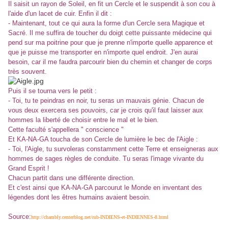
Il saisit un rayon de Soleil, en fit un Cercle et le suspendit à son cou à
l'aide d'un lacet de cuir. Enfin il dit :
- Maintenant, tout ce qui aura la forme d'un Cercle sera Magique et
Sacré. Il me suffira de toucher du doigt cette puissante médecine qui
pend sur ma poitrine pour que je prenne n'importe quelle apparence et
que je puisse me transporter en n'importe quel endroit. J'en aurai
besoin, car il me faudra parcourir bien du chemin et changer de corps
très souvent.
Puis il se tourna vers le petit :
- Toi, tu te peindras en noir, tu seras un mauvais génie. Chacun de
vous deux exercera ses pouvoirs, car je crois qu'il faut laisser aux
hommes la liberté de choisir entre le mal et le bien.
Cette faculté s'appellera " conscience "
Et KA-NA-GA toucha de son Cercle de lumière le bec de l'Aigle :
- Toi, l'Aigle, tu survoleras constamment cette Terre et enseigneras aux
hommes de sages règles de conduite. Tu seras l'image vivante du
Grand Esprit !
Chacun partit dans une différente direction.
Et c'est ainsi que KA-NA-GA parcourut le Monde en inventant des
légendes dont les êtres humains avaient besoin.
Source:
http://chambly.centerblog.net/rub-INDIENS-et-INDIENNES-8.html