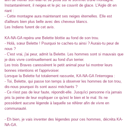
Instantanément, il neigea et le pic se couvrit de glace. L'Aigle dit en
riant :
- Cette montagne aura maintenant ses neiges éternelles. Elle est
d'ailleurs bien plus belle avec des cheveux blancs.
Les Indiens furent de cet avis.
KA-NA-GA repéra une Belette blottie au fond de son trou.
- Holà, sœur Belette ! Pourquoi te caches-tu ainsi ? Aurais-tu peur de
nous ?
- C'est vrai, j'ai peur, admit la Belette. Les hommes sont si mauvais que
je dois vivre continuellement au fond d'un terrier.
Les trois Braves caressèrent le petit animal pour lui montrer leurs
bonnes intentions et l'apprivoiser.
Lorsque la Belette fut totalement rassurée, KA-NA-GA l'interrogea :
- Toi, Belette, qui passe ton temps à observer les hommes de ton trou,
dis-nous pourquoi ils sont aussi méchants ?
- Ce n'est pas de leur faute, répondit-elle. Jusqu'ici personne n'a jamais
pris la peine de leur expliquer ce qu'est le bien et le mal. Ils ne
possèdent aucune légende à laquelle se référer afin de vivre en
communauté.
- Eh bien, je vais inventer des légendes pour ces hommes, décréta KA-
NA-GA.