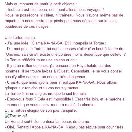
Mais au moment de partir le petit objecta :
- Tout cela est bien beau, comment allons nous voyager ?
Nous ne possédons ni chien, ni traîneau. Nous n'avons même pas de
raquettes à nous mettre aux pieds pour nous déplacer sur la neige
poudreuse de ces nuages.
Une Tortue passa.
- J'ai une idée ! Clama KA-NA-GA. Et il interpella la Tortue :
- Dis-moi grosse Tortue, toi qui ne cesses d'aller d'un bout à l'autre de
l'Univers, sais-tu s'il existe une contrée moins désertique que celle-ci ?
La Tortue
réfléchit toute une saison et dit :
- Il y a un millier de lunes, j'ai parcouru un Pays habité par des
hommes. Il se trouve là-bas à l'Ouest. Cependant, je ne vous conseil
pas d'y aller car c'est un endroit très dangereux.
- Crois-tu que nous ayons peur ? répliqua KA-NA-GA. Nous allons
grimper sur ton dos et tu vas nous y mener.
La Tortue
émit un si gros rire que le ciel trembla.
- Êtes-vous fous ? Cela est impossible ! C'est très loin, et je marche si
lentement que vous seriez morts à moitié du chemin.
Et
la Tortue
s'éloigna de son pas tranquille.
Un Renard sortit d'entre deux lambeaux de brume.
- Ohé, Renard ! Appela KA-NA-GA. N'es-tu pas réputé pour courir très