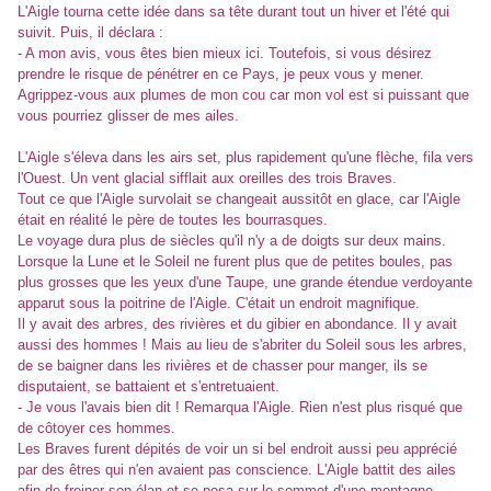
L'Aigle tourna cette idée dans sa tête durant tout un hiver et l'été qui
suivit. Puis, il déclara :
- A mon avis, vous êtes bien mieux ici. Toutefois, si vous désirez
prendre le risque de pénétrer en ce Pays, je peux vous y mener.
Agrippez-vous aux plumes de mon cou car mon vol est si puissant que
vous pourriez glisser de mes ailes.
L'Aigle s'éleva dans les airs set, plus rapidement qu'une flèche, fila vers
l'Ouest. Un vent glacial sifflait aux oreilles des trois Braves.
Tout ce que l'Aigle survolait se changeait aussitôt en glace, car l'Aigle
était en réalité le père de toutes les bourrasques.
Le voyage dura plus de siècles qu'il n'y a de doigts sur deux mains.
Lorsque la Lune et le Soleil ne furent plus que de petites boules, pas
plus grosses que les yeux d'une Taupe, une grande étendue verdoyante
apparut sous la poitrine de l'Aigle. C'était un endroit magnifique.
Il y avait des arbres, des rivières et du gibier en abondance. Il y avait
aussi des hommes ! Mais au lieu de s'abriter du Soleil sous les arbres,
de se baigner dans les rivières et de chasser pour manger, ils se
disputaient, se battaient et s'entretuaient.
- Je vous l'avais bien dit ! Remarqua l'Aigle. Rien n'est plus risqué que
de côtoyer ces hommes.
Les Braves furent dépités de voir un si bel endroit aussi peu apprécié
par des êtres qui n'en avaient pas conscience. L'Aigle battit des ailes
afin de freiner son élan et se posa sur le sommet d'une montagne.