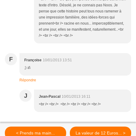
texte d'intro. Désolé, je ne connais pas Noos. Je
pense que cette histoire peut tous nous ramener à
une impression familière, des idées-forces qui
prennent<br /> racine en nous... imperceptiblement,
et une jour, elles se manifestent, naturellement...<br
/> <br /> <br /> <br />
F
Françoise
10/01/2013 13:51
;) ॐ
Répondre
J
Jean-Pascal
10/01/2013 16:11
<br /> <br /> <br /> <br /> <br /> <br />
< Prends ma main...
La valeur de 12 Euros... >