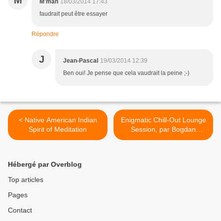
M
M'man
18/03/2014 17:43
faudrait peut être essayer
Répondre
J
Jean-Pascal
19/03/2014 12:39
Ben oui! Je pense que cela vaudrait la peine ;-)
< Native American Indian
Enigmatic Chill-Out Lounge
Spirit of Meditation
Session, par Bogdan
Postolache >
Hébergé par Overblog
Top articles
Pages
Contact