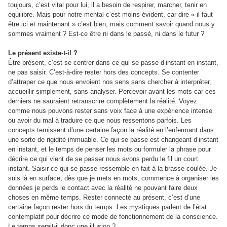
toujours, c’est vital pour lui, il a besoin de respirer, marcher, tenir en
équilibre. Mais pour notre mental c’est moins évident, car dire « il faut
être ici et maintenant » c’est bien, mais comment savoir quand nous y
sommes vraiment ? Est-ce être ni dans le passé, ni dans le futur ?
Le présent existe-t-il ?
Être présent, c’est se centrer dans ce qui se passe d’instant en instant,
ne pas saisir. C’est-à-dire rester hors des concepts. Se contenter
d’attraper ce que nous envoient nos sens sans chercher à interpréter,
accueillir simplement, sans analyser. Percevoir avant les mots car ces
derniers ne sauraient retranscrire complètement la réalité. Voyez
comme nous pouvons rester sans voix face à une expérience intense
ou avoir du mal à traduire ce que nous ressentons parfois. Les
concepts ternissent d’une certaine façon la réalité en l’enfermant dans
une sorte de rigidité immuable. Ce qui se passe est changeant d’instant
en instant, et le temps de penser les mots ou formuler la phrase pour
décrire ce qui vient de se passer nous avons perdu le fil un court
instant. Saisir ce qui se passe ressemble en fait à la brasse coulée. Je
suis là en surface, dès que je mets en mots, commence à organiser les
données je perds le contact avec la réalité ne pouvant faire deux
choses en même temps. Rester connecté au présent, c’est d’une
certaine façon rester hors du temps. Les mystiques parlent de l’état
contemplatif pour décrire ce mode de fonctionnement de la conscience.
Le temps serait-il donc une illusion ?