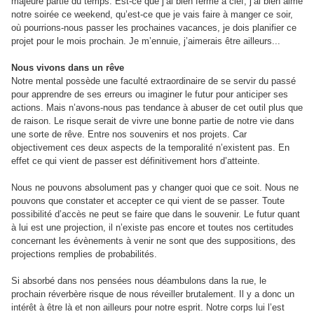
majeure partie du temps. Est-ce que j’ai bien fermé à clef, j’ai bien aimé
notre soirée ce weekend, qu’est-ce que je vais faire à manger ce soir,
où pourrions-nous passer les prochaines vacances, je dois planifier ce
projet pour le mois prochain. Je m’ennuie, j’aimerais être ailleurs...
Nous vivons dans un rêve
Notre mental possède une faculté extraordinaire de se servir du passé
pour apprendre de ses erreurs ou imaginer le futur pour anticiper ses
actions. Mais n’avons-nous pas tendance à abuser de cet outil plus que
de raison. Le risque serait de vivre une bonne partie de notre vie dans
une sorte de rêve. Entre nos souvenirs et nos projets. Car
objectivement ces deux aspects de la temporalité n’existent pas. En
effet ce qui vient de passer est définitivement hors d’atteinte.
Nous ne pouvons absolument pas y changer quoi que ce soit. Nous ne
pouvons que constater et accepter ce qui vient de se passer. Toute
possibilité d’accès ne peut se faire que dans le souvenir. Le futur quant
à lui est une projection, il n’existe pas encore et toutes nos certitudes
concernant les évènements à venir ne sont que des suppositions, des
projections remplies de probabilités.
Si absorbé dans nos pensées nous déambulons dans la rue, le
prochain réverbère risque de nous réveiller brutalement. Il y a donc un
intérêt à être là et non ailleurs pour notre esprit. Notre corps lui l’est