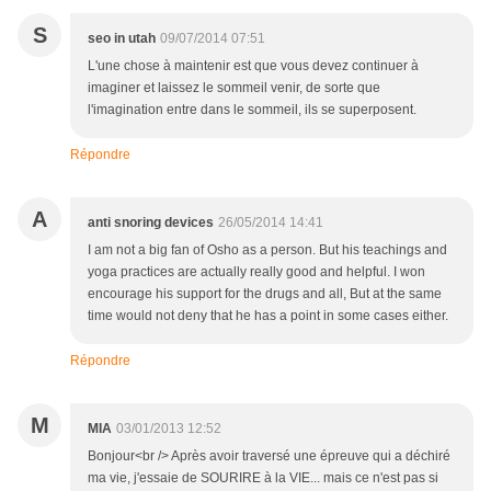
S
seo in utah
09/07/2014 07:51
L'une chose à maintenir est que vous devez continuer à
imaginer et laissez le sommeil venir, de sorte que
l'imagination entre dans le sommeil, ils se superposent.
Répondre
A
anti snoring devices
26/05/2014 14:41
I am not a big fan of Osho as a person. But his teachings and
yoga practices are actually really good and helpful. I won
encourage his support for the drugs and all, But at the same
time would not deny that he has a point in some cases either.
Répondre
M
MIA
03/01/2013 12:52
Bonjour<br /> Après avoir traversé une épreuve qui a déchiré
ma vie, j'essaie de SOURIRE à la VIE... mais ce n'est pas si