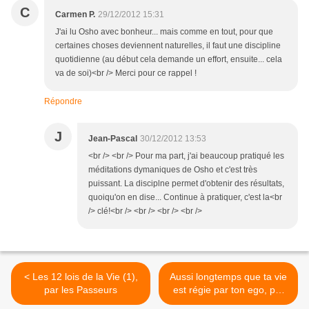
C
Carmen P.
29/12/2012 15:31
J'ai lu Osho avec bonheur... mais comme en tout, pour que
certaines choses deviennent naturelles, il faut une discipline
quotidienne (au début cela demande un effort, ensuite... cela
va de soi)<br /> Merci pour ce rappel !
Répondre
J
Jean-Pascal
30/12/2012 13:53
<br /> <br /> Pour ma part, j'ai beaucoup pratiqué les
méditations dymaniques de Osho et c'est très
puissant. La disciplne permet d'obtenir des résultats,
quoiqu'on en dise... Continue à pratiquer, c'est la<br
/> clé!<br /> <br /> <br /> <br />
< Les 12 lois de la Vie (1),
Aussi longtemps que ta vie
par les Passeurs
est régie par ton ego, par
Eckart Tolle >