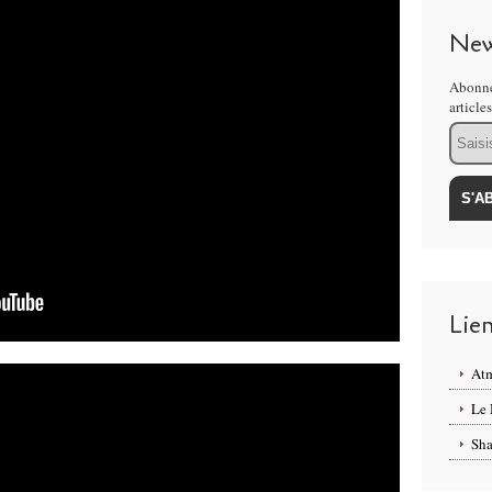
New
Abonne
article
Email
Lie
Atm
Le 
Sha