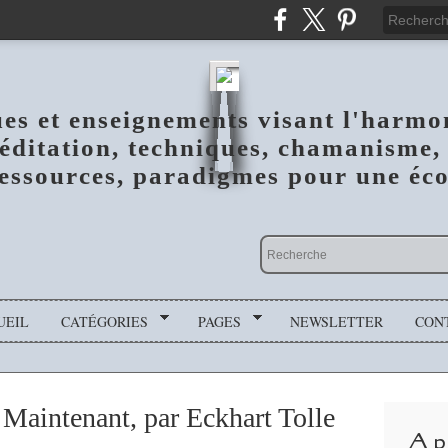
ues et enseignements visant l'harmo
méditation, techniques, chamanisme, 
essources, paradigmes pour une écol
UEIL
CATÉGORIES
PAGES
NEWSLETTER
CON
 Maintenant, par Eckhart Tolle
A p