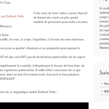
 09:37am
Je souh
authent
Cette série de trois vidéos a pour objectif
coups d
de fournir des outils au plus grand
restant
nombre de personnes pour aider à la mise
des pu
 Présence:
un esp
visiteu
t Tolle.
commen
uffle, les sons, le corps, l'équilibre, à l'écoute des mes émotions,
paradi
Harmon
isi pour sa qualité vibratoire et ses propriétés pour apaiser le
 EST tel que cela EST; pas de focalisation particulière sur un aspect
complètement le contrôle, d'abandonner le besoin de bien faire, de
ne expérience particulière. Il suffit d'être conscience de ce qui
Sui
ent, dans un état d'ouverture total, d'accueil et d'acceptation
MAINTENANT"
Fa
RS
nts de ce magnifique maître Eckhart Tolle...