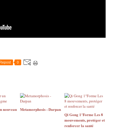
Repost
0
n nouveau
Metamorphosis - Darpan
Qi Gong 1°Forme Les 8
mouvements, protéger et
renforcer la santé