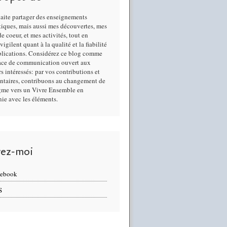
aite partager des enseignements
iques, mais aussi mes découvertes, mes
e coeur, et mes activités, tout en
 vigilent quant à la qualité et la fiabilité
blications. Considérez ce blog comme
ace de communication ouvert aux
rs intéressés: par vos contributions et
taires, contribuons au changement de
gme vers un Vivre Ensemble en
ie avec les éléments.
vez-moi
cebook
S