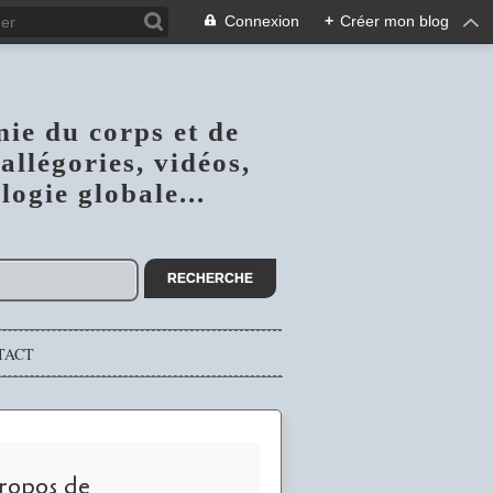
Connexion
+
Créer mon blog
nie du corps et de
allégories, vidéos,
ogie globale...
TACT
ropos de