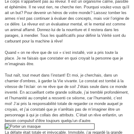
Le corps n’appartient pas au rêveur. Il est un organisme calme, paisible
et éphémère. Il ne veut rien, ne cherche rien. Pourquoi voulez-vous qu’il
ait un but? Pour devenir un héros de votre monde? Laissez tomber les
armes n’est pas continuer à évaluer des concepts, mais voir l’origine de
ce délire.
Le rêveur est un évaluateur mental, et le mental est comme
un animal affamé. Donnez-lui de la nourriture et il restera dans les
parages, à mendier.
Tous les qualificatifs pour définir la Vérité sont du
carburant pour la machine à rêve!
Quand « on ne rêve que de soi » s’est installé, voir a pris toute la
place. Je ne faisais que constater en quoi croyait la personne que je
m’imaginais être.
Tout naît, tout meurt dans l’instant! Et moi, je cherchais, dans un
charnier d’ombres, à garder la Vie vivante. Le constat est tombé à la
vitesse de l’éclair: on ne rêve que de soi! J’étais seule dans ce monde
inventé. En accueillant cette grande solitude, j’ai tremblé profondément,
et l’humanité au complet a ressenti ce séisme, car l’humanité, c’est
moi! J’ai pris la responsabilité totale de regarder ce monde auquel je
croyais, et j’ai constaté que je n’arrêtais pas de m’imaginer être un
personnage à qui je collais des attributs. C’était un rêve enfantin, un
besoin compulsif d’être toujours quelqu’un d’autre.
La défaite était totale et irrévocable. Immobile, j’ai regardé la grande