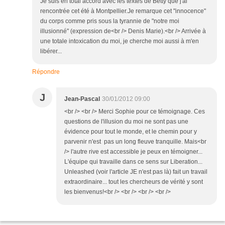
Je suis en total accord avec les textes de Betty que j'ai
rencontrée cet été à Montpellier.Je remarque cet "innocence"
du corps comme pris sous la tyrannie de "notre moi
illusionné" (expression de<br /> Denis Marie).<br /> Arrivée à
une totale intoxication du moi, je cherche moi aussi à m'en
libérer...
Répondre
J
Jean-Pascal
30/01/2012 09:00
<br /> <br /> Merci Sophie pour ce témoignage. Ces
questions de l'illusion du moi ne sont pas une
évidence pour tout le monde, et le chemin pour y
parvenir n'est pas un long fleuve tranquille. Mais<br
/> l'autre rive est accessible je peux en témoigner...
L'équipe qui travaille dans ce sens sur Liberation...
Unleashed (voir l'article JE n'est pas là) fait un travail
extraordinaire... tout les chercheurs de vérité y sont
les bienvenus!<br /> <br /> <br /> <br />