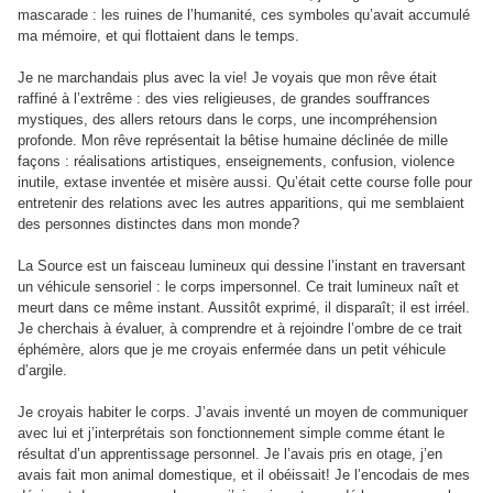
mascarade : les ruines de l’humanité, ces symboles qu’avait accumulé
ma mémoire, et qui flottaient dans le temps.
Je ne marchandais plus avec la vie! Je voyais que mon rêve était
raffiné à l’extrême : des vies religieuses, de grandes souffrances
mystiques, des allers retours dans le corps, une incompréhension
profonde. Mon rêve représentait la bêtise humaine déclinée de mille
façons : réalisations artistiques, enseignements, confusion, violence
inutile, extase inventée et misère aussi. Qu’était cette course folle pour
entretenir des relations avec les autres apparitions, qui me semblaient
des personnes distinctes dans mon monde?
La Source est un faisceau lumineux qui dessine l’instant en traversant
un véhicule sensoriel : le corps impersonnel. Ce trait lumineux naît et
meurt dans ce même instant. Aussitôt exprimé, il disparaît; il est irréel.
Je cherchais à évaluer, à comprendre et à rejoindre l’ombre de ce trait
éphémère, alors que je me croyais enfermée dans un petit véhicule
d’argile.
Je croyais habiter le corps. J’avais inventé un moyen de communiquer
avec lui et j’interprétais son fonctionnement simple comme étant le
résultat d’un apprentissage personnel. Je l’avais pris en otage, j’en
avais fait mon animal domestique, et il obéissait! Je l’encodais de mes