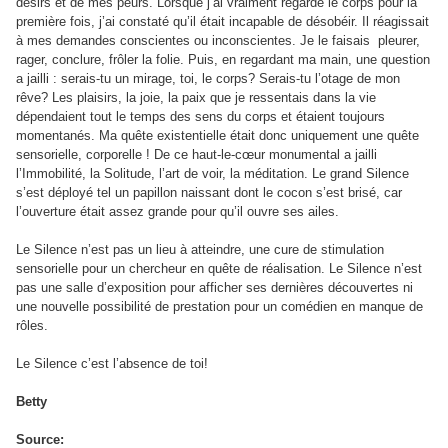
désirs et de mes peurs. Lorsque j’ai vraiment regardé le corps pour la
première fois, j’ai constaté qu’il était incapable de désobéir. Il réagissait
à mes demandes conscientes ou inconscientes. Je le faisais pleurer,
rager, conclure, frôler la folie. Puis, en regardant ma main, une question
a jailli : serais-tu un mirage, toi, le corps? Serais-tu l’otage de mon
rêve? Les plaisirs, la joie, la paix que je ressentais dans la vie
dépendaient tout le temps des sens du corps et étaient toujours
momentanés. Ma quête existentielle était donc uniquement une quête
sensorielle, corporelle ! De ce haut-le-cœur monumental a jailli
l’Immobilité, la Solitude, l’art de voir, la méditation. Le grand Silence
s’est déployé tel un papillon naissant dont le cocon s’est brisé, car
l’ouverture était assez grande pour qu’il ouvre ses ailes.
Le Silence n’est pas un lieu à atteindre, une cure de stimulation
sensorielle pour un chercheur en quête de réalisation. Le Silence n’est
pas une salle d’exposition pour afficher ses dernières découvertes ni
une nouvelle possibilité de prestation pour un comédien en manque de
rôles.
Le Silence c’est l’absence de toi!
Betty
Source: